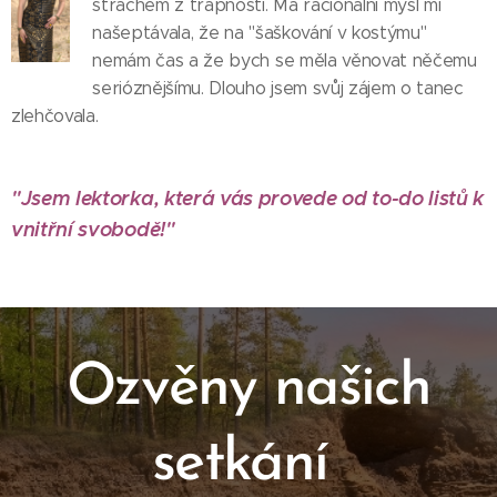
strachem z trapnosti. Má racionální mysl mi
našeptávala, že na "šaškování v kostýmu"
nemám čas a že bych se měla věnovat něčemu
serióznějšímu. Dlouho jsem svůj zájem o tanec
zlehčovala.
"Jsem lektorka, která vás provede od to-do listů k
vnitřní svobodě!"
Ozvěny našich
setkání