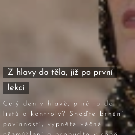
Z hlavy do těla, již po první
lekci
Celý den v hlavě, plné to-do
listů a kontroly? Shoďte brnění
povinností, vypněte věčné
přemýšlení a probuďte v sobě,