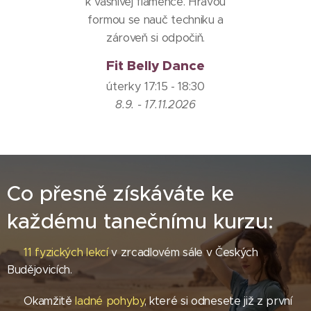
k vášnivej flamence. Hravou
formou se nauč techniku a
zároveň si odpočiň.
Fit Belly Dance
úterky 17:15 - 18:30
8.9. - 17.11.2026
Co přesně získáváte ke
každému tanečnímu kurzu:
♥
11 fyzických lekcí
v zrcadlovém sále v Českých
Budějovicích.
♥ Okamžitě
ladné pohyby
, které si odnesete již z první