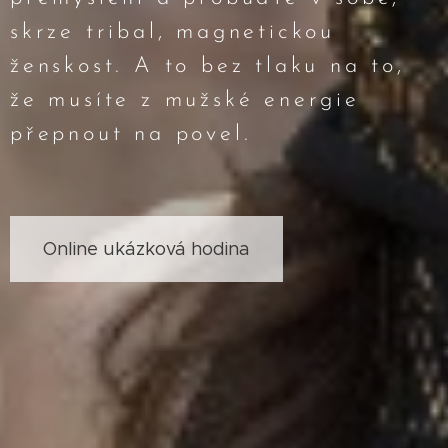
skrze tribal, magnetickou
ženskost. A to bez tlaku na to,
že musíte z mužské energie
přepnout na povel.
Online ukázková hodina