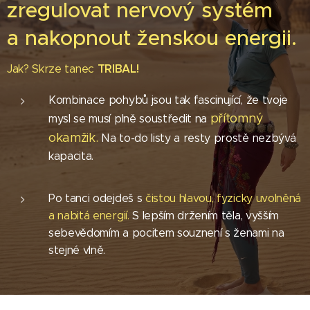
zregulovat nervový systém
a nakopnout ženskou energii.
TRIBAL!
Jak? Skrze tanec
Kombinace pohybů jsou tak fascinující, že tvoje
přítomný
mysl se musí plně soustředit na
okamžik.
Na to-do listy a resty prostě nezbývá
kapacita.
Po tanci odejdeš s
čistou hlavou, fyzicky uvolněná
a nabitá energií.
S lepším držením těla, vyšším
sebevědomím a pocitem souznení s ženami na
stejné vlně.