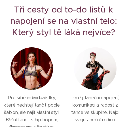
Tři cesty od to-do listů k
napojení se na vlastní telo:
Který styl tě láká nejvíce?
Pro silné individualistky,
Prožij taneční napojení,
které nechtejí tančit podle
komunikaci a radost z
šablon, ale najít vlastní styl.
tance ve skupině. Najdi
Břišní tanec s hip-hopem,
svoji taneční rodinu.