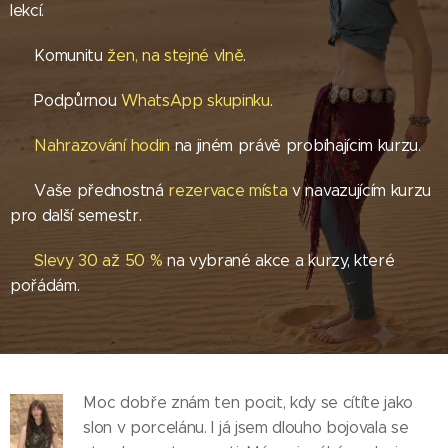
lekcí.
♥ Komunitu
žen, na stejné vlně
.
♥ Podpůrnou
WhatsApp skupinku
.
♥
Nahrazování hodin
na jiném právě probíhajícim kurzu.
♥ Vaše přednostná
rezervace místa
v navazujícím kurzu
pro další semestr.
♥
Slevy 30 až 50 %
na vybrané akce a kurzy, které
pořádám.
Moc dobře znám ten pocit, kdy se cítíte jako
slon v porcelánu. I já jsem dlouho bojovala se