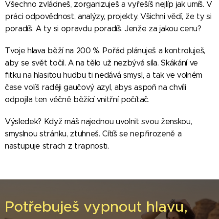
Všechno zvládneš, zorganizuješ a vyřešíš nejlíp jak umíš. V
práci odpovědnost, analýzy, projekty. Všichni vědí, že ty si
poradíš. A ty si opravdu poradíš. Jenže za jakou cenu?
Tvoje hlava běží na 200 %. Pořád plánuješ a kontroluješ,
aby se svět točil. A na tělo už nezbývá síla. Skákání ve
fitku na hlasitou hudbu ti nedává smysl, a tak ve volném
čase volíš raději gaučový azyl, abys aspoň na chvíli
odpojila ten věčně běžící vnitřní počítač.
Výsledek? Když máš najednou uvolnit svou ženskou,
smyslnou stránku, ztuhneš. Cítíš se nepřirozeně a
nastupuje strach z trapnosti.
Potřebuješ vypnout hlavu,